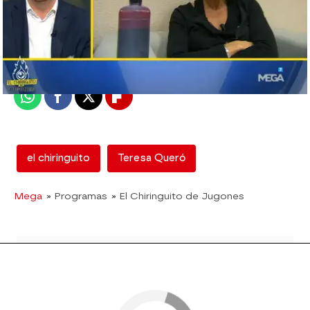
mega
Madrid
Publicado:
14 de febrero de 2018, 18:02
Whatsapp
Facebook
X
Flipboard
el chiringuito
Teresa Queró
Mega
» Programas
» El Chiringuito de Jugones