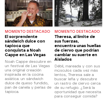
MOMENTO DESTACADO
MOMENTO DESTACADO
El sorprendente
Theresa, al límite de
sándwich dulce con
sus fuerzas,
tapioca que
encuentra unas huellas
conquista a Noah
de ciervo que podrían
Cappe en Las Vegas
cambiar su suerte en
Aislados
Noah Cappe descubre en
un festival de Las Vegas
Débil, mareada y con sus
una original creación
músculos cada vez más
inspirada en la cocina
lentos, Theresa sale a
asiática: un sándwich
buscar leña y descubre
dulce de queso fundido,
un rastro de ciervo cerca
pan de canela y perlas de
de su refugio. ¿Será la
tapioca.
oportunidad que necesita
para conseguir comida?