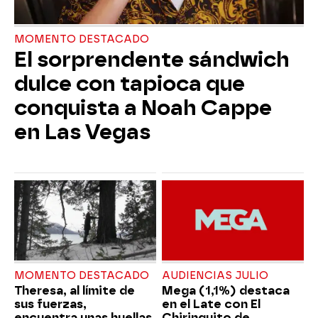
MOMENTO DESTACADO
El sorprendente sándwich
dulce con tapioca que
conquista a Noah Cappe
en Las Vegas
MOMENTO DESTACADO
AUDIENCIAS JULIO
Theresa, al límite de
Mega (1,1%) destaca
sus fuerzas,
en el Late con El
encuentra unas huellas
Chiringuito de