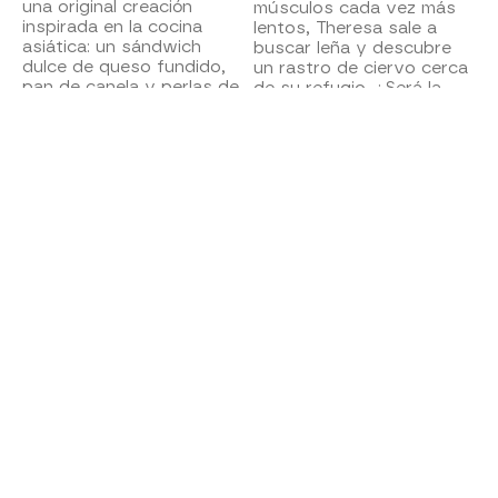
una original creación
músculos cada vez más
inspirada en la cocina
lentos, Theresa sale a
asiática: un sándwich
buscar leña y descubre
dulce de queso fundido,
un rastro de ciervo cerca
pan de canela y perlas de
de su refugio. ¿Será la
tapioca.
oportunidad que necesita
para conseguir comida?
Mega (1,1%) destaca en el