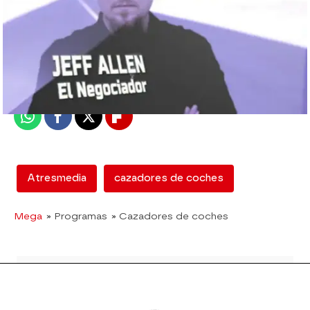
mega
Madrid
Publicado:
25 de septiembre de 2015, 13:13
Whatsapp
Facebook
X
Flipboard
Atresmedia
cazadores de coches
Mega
» Programas
» Cazadores de coches