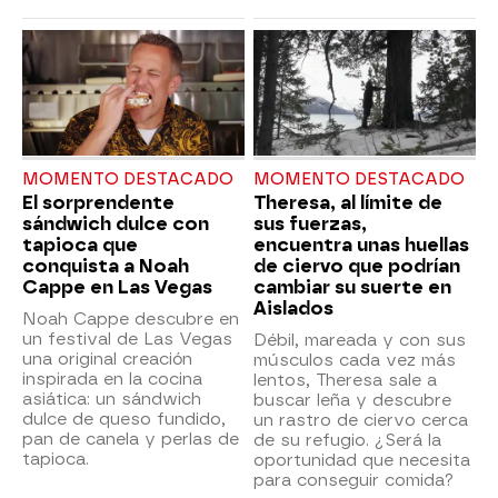
MOMENTO DESTACADO
MOMENTO DESTACADO
El sorprendente
Theresa, al límite de
sándwich dulce con
sus fuerzas,
tapioca que
encuentra unas huellas
conquista a Noah
de ciervo que podrían
Cappe en Las Vegas
cambiar su suerte en
Aislados
Noah Cappe descubre en
un festival de Las Vegas
Débil, mareada y con sus
una original creación
músculos cada vez más
inspirada en la cocina
lentos, Theresa sale a
asiática: un sándwich
buscar leña y descubre
dulce de queso fundido,
un rastro de ciervo cerca
pan de canela y perlas de
de su refugio. ¿Será la
tapioca.
oportunidad que necesita
para conseguir comida?