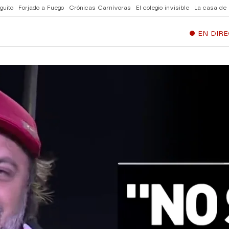
guito
Forjado a Fuego
Crónicas Carnívoras
El colegio invisible
La casa de
EN DIR