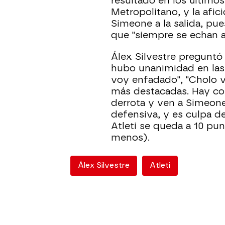
resultado en los último
Metropolitano, y la afic
Simeone a la salida, pue
que "siempre se echan at
Álex Silvestre preguntó 
hubo unanimidad en las
voy enfadado", "Cholo ve
más destacadas. Hay co
derrota y ven a Simeone
defensiva, y es culpa del
Atleti se queda a 10 pu
menos).
Álex Silvestre
Atleti