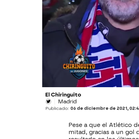
Mega
» Programas
» El Chiringuito de Jugo
LA ENCUESTA DE ÁLEX SILVESTRE TRAS
La afición del Atlet
derrota: "Cholo vet
El conjunto colchonero cayó 
Mallorca, algo que disgustó m
aledaños del estadio
El Chiringuito
Madrid
Publicado:
06 de diciembre de 2021, 02:
Pese a que el Atlético 
mitad, gracias a un gol d