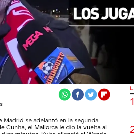
nes
 LA DERROTA DEL ATLETI ANTE EL MALLORCA
i, contundente tras la
e ya"
derrotado en el Wanda frente al
uchísimo a la afición en los
L
Whatsapp
Facebook
Twitter
Flipboard
48
de Madrid se adelantó en la segunda
e Cunha, el Mallorca le dio la vuelta al