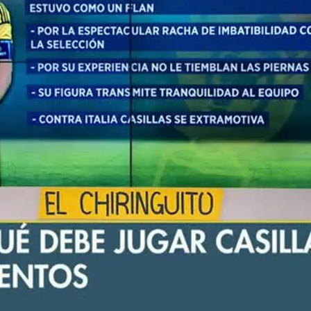
Whatsapp
Facebook
X
Flipboa
De Gea
España
El Chiringuito de Jugones