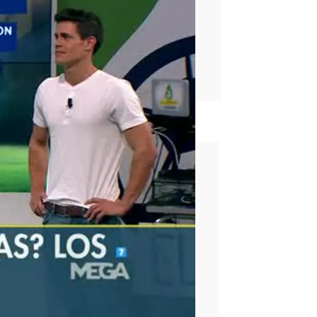
rd
Casillas
Portero
Edu Aguirre