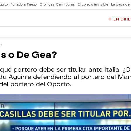
guito
Forjado a Fuego
Crónicas Carnívoras
El colegio invisible
La casa de
EN DIR
las o De Gea?
qué portero debe ser titular ante Italia. 
du Aguirre defendiendo al portero del Ma
el portero del Oporto.