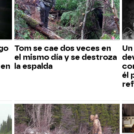
sgo
Tom se cae dos veces en
Un
el mismo día y se destroza
dev
 en
la espalda
co
él
ref