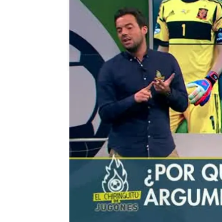
mega
Madrid
Publicado:
12 de febrero de 2018, 12:57
Nacho Peña
El Chiringuito de Mega