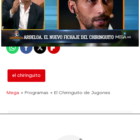
mega
Madrid
Publicado:
05 de febrero de 2019, 02:43
Whatsapp
Facebook
X
Flipboard
el chiringuito
Mega
» Programas
» El Chiringuito de Jugones