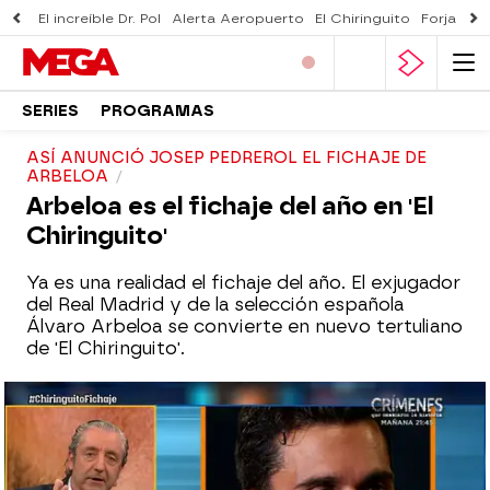
El increíble Dr. Pol
Alerta Aeropuerto
El Chiringuito
Forjado 
SERIES
PROGRAMAS
ASÍ ANUNCIÓ JOSEP PEDREROL EL FICHAJE DE
ARBELOA
Arbeloa es el fichaje del año en 'El
Chiringuito'
Ya es una realidad el fichaje del año. El exjugador
del Real Madrid y de la selección española
Álvaro Arbeloa se convierte en nuevo tertuliano
de 'El Chiringuito'.