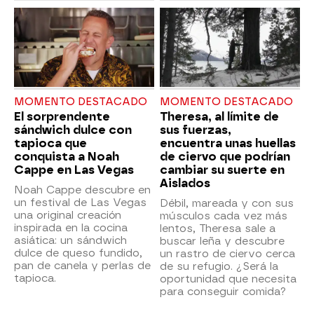
MOMENTO DESTACADO
MOMENTO DESTACADO
El sorprendente
Theresa, al límite de
sándwich dulce con
sus fuerzas,
tapioca que
encuentra unas huellas
conquista a Noah
de ciervo que podrían
Cappe en Las Vegas
cambiar su suerte en
Aislados
Noah Cappe descubre en
un festival de Las Vegas
Débil, mareada y con sus
una original creación
músculos cada vez más
inspirada en la cocina
lentos, Theresa sale a
asiática: un sándwich
buscar leña y descubre
dulce de queso fundido,
un rastro de ciervo cerca
pan de canela y perlas de
de su refugio. ¿Será la
tapioca.
oportunidad que necesita
para conseguir comida?