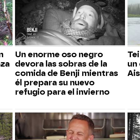
n
Un enorme oso negro
Tei
oza
devora las sobras de la
un
comida de Benji mientras
Ai
él prepara su nuevo
refugio para el invierno