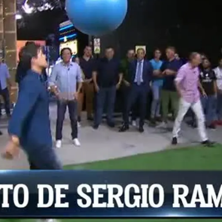
Whatsapp
Facebook
X
Flipboa
:32