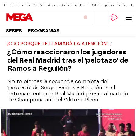
El increíble Dr. Pol
Alerta Aeropuerto
El Chiringuito
Forjado 
SERIES
PROGRAMAS
¡OJO PORQUE TE LLAMARÁ LA ATENCIÓN!
¿Cómo reaccionaron los jugadores
del Real Madrid tras el 'pelotazo' de
Ramos a Reguilón?
No te pierdas la secuencia completa del
'pelotazo' de Sergio Ramos a Reguilón en el
entrenamiento del Real Madrid previo al partido
de Champions ante el Viktoria Plzen.