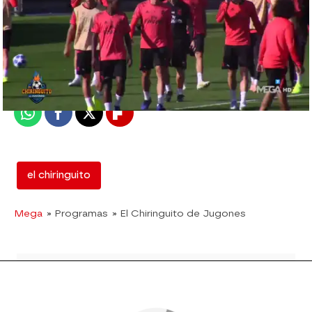
mega
Madrid
Publicado:
23 de octubre de 2018, 02:15
Whatsapp
Facebook
X
Flipboard
el chiringuito
Mega
» Programas
» El Chiringuito de Jugones