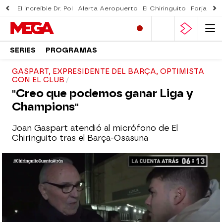
El increíble Dr. Pol
Alerta Aeropuerto
El Chiringuito
Forjado 
SERIES
PROGRAMAS
GASPART, EXPRESIDENTE DEL BARÇA, OPTIMISTA
CON EL CLUB
"Creo que podemos ganar Liga y
Champions"
Joan Gaspart atendió al micrófono de El
Chiringuito tras el Barça-Osasuna