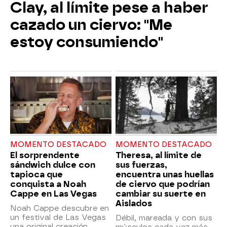
Clay, al límite pese a haber
cazado un ciervo: "Me
estoy consumiendo"
MOMENTO DESTACADO
MOMENTO DESTACADO
El sorprendente
Theresa, al límite de
sándwich dulce con
sus fuerzas,
tapioca que
encuentra unas huellas
conquista a Noah
de ciervo que podrían
Cappe en Las Vegas
cambiar su suerte en
Aislados
Noah Cappe descubre en
un festival de Las Vegas
Débil, mareada y con sus
una original creación
músculos cada vez más