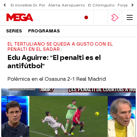
El increíble Dr. Pol
Alerta Aeropuerto
El Chiringuito
Forjado 
SERIES
PROGRAMAS
EL TERTULIANO SE QUEDA A GUSTO CON EL
PENALTI EN EL SADAR
Edu Aguirre: "El penalti es el
antifútbol"
Polémica en el Osasuna 2-1 Real Madrid
El Chiringuito