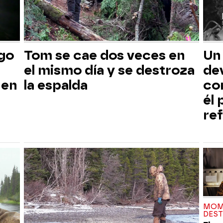
sgo
Tom se cae dos veces en
Un
el mismo día y se destroza
dev
 en
la espalda
co
él
ref
MOM
DES