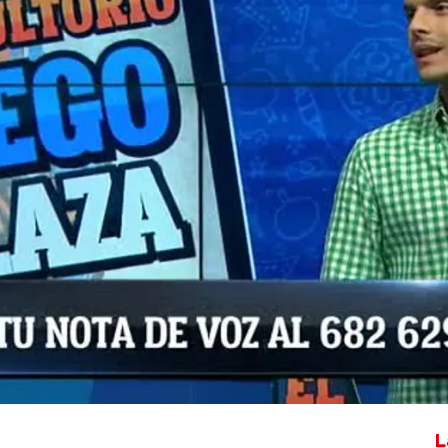
Whatsapp
Facebook
X
Flipboa
L