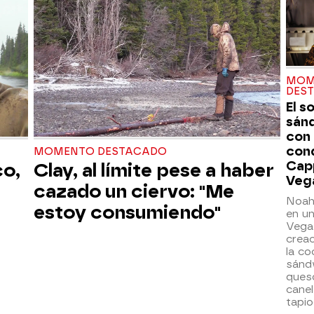
MOM
DES
El s
sán
con
con
MOMENTO DESTACADO
Cap
co,
Clay, al límite pese a haber
Veg
cazado un ciervo: "Me
Noah
estoy consumiendo"
en un
Vegas
creac
la co
sánd
ques
canel
tapio