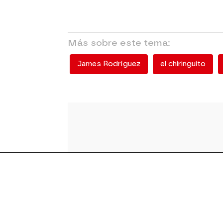
Más sobre este tema:
James Rodríguez
el chiringuito