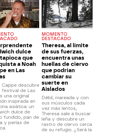
ENTO
MOMENTO
TACADO
DESTACADO
orprendente
Theresa, al límite
dwich dulce
de sus fuerzas,
 tapioca que
encuentra unas
quista a Noah
huellas de ciervo
pe en Las
que podrían
as
cambiar su
suerte en
 Cappe descubre
Aislados
 festival de Las
 una original
Débil, mareada y con
ión inspirada en
sus músculos cada
cina asiática: un
vez más lentos,
wich dulce de
Theresa sale a buscar
o fundido, pan de
leña y descubre un
a y perlas de
rastro de ciervo cerca
ca.
de su refugio. ¿Será la