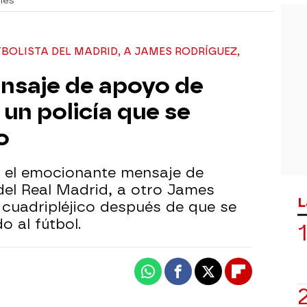
nes
TBOLISTA DEL MADRID, A JAMES RODRÍGUEZ,
nsaje de apoyo de
un policía que se
o
 el emocionante mensaje de
del Real Madrid, a otro James
L
 cuadripléjico después de que se
o al fútbol.
Whatsapp
Facebook
X
Flipboard