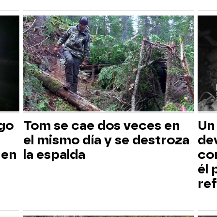
sgo
Tom se cae dos veces en
Un
el mismo día y se destroza
dev
 en
la espalda
co
él
ref