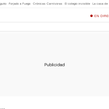
guito
Forjado a Fuego
Crónicas Carnívoras
El colegio invisible
La casa de
EN DIR