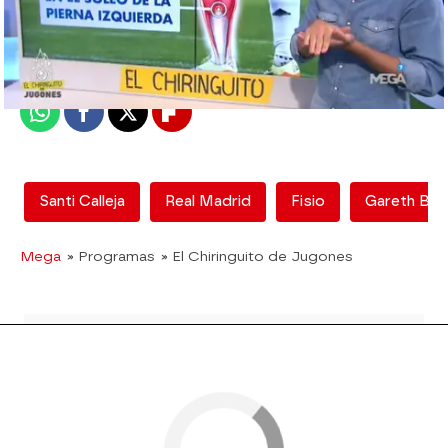
mega
Madrid
Publicado:
14 de febrero de 2018, 18:02
Whatsapp
Facebook
X
Flipboard
Santi Calleja
Real Madrid
Fisio
Gareth Bal
Mega
» Programas
» El Chiringuito de Jugones