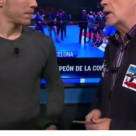
Whatsapp
Facebook
X
Flipboa