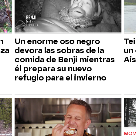
n
Un enorme oso negro
Tei
oza
devora las sobras de la
un
comida de Benji mientras
Ai
él prepara su nuevo
refugio para el invierno
MOM