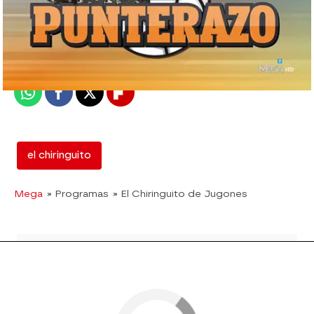
El Chiringuito
Madrid
Publicado:
29 de mayo de 2019, 02:40
Whatsapp
Facebook
X
Flipboard
el chiringuito
Mega
» Programas
» El Chiringuito de Jugones