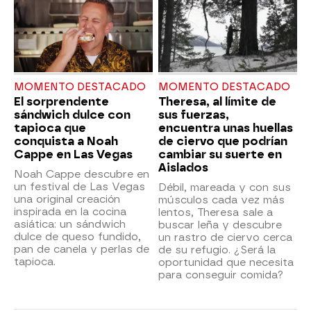
MOMENTO DESTACADO
MOMENTO DESTACADO
El sorprendente
Theresa, al límite de
sándwich dulce con
sus fuerzas,
tapioca que
encuentra unas huellas
conquista a Noah
de ciervo que podrían
Cappe en Las Vegas
cambiar su suerte en
Aislados
Noah Cappe descubre en
un festival de Las Vegas
Débil, mareada y con sus
una original creación
músculos cada vez más
inspirada en la cocina
lentos, Theresa sale a
asiática: un sándwich
buscar leña y descubre
dulce de queso fundido,
un rastro de ciervo cerca
pan de canela y perlas de
de su refugio. ¿Será la
tapioca.
oportunidad que necesita
para conseguir comida?