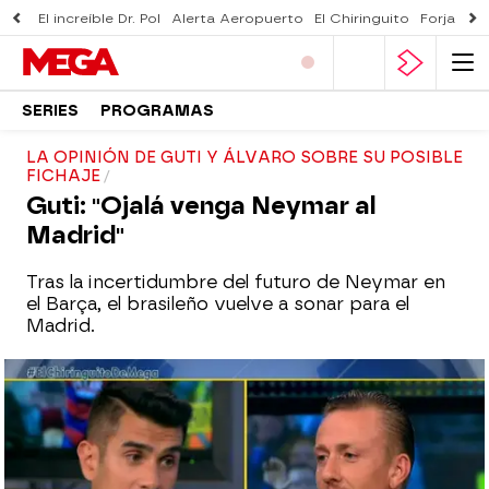
El increíble Dr. Pol
Alerta Aeropuerto
El Chiringuito
Forjado 
SERIES
PROGRAMAS
LA OPINIÓN DE GUTI Y ÁLVARO SOBRE SU POSIBLE
FICHAJE
Guti: "Ojalá venga Neymar al
Madrid"
Tras la incertidumbre del futuro de Neymar en
el Barça, el brasileño vuelve a sonar para el
Madrid.