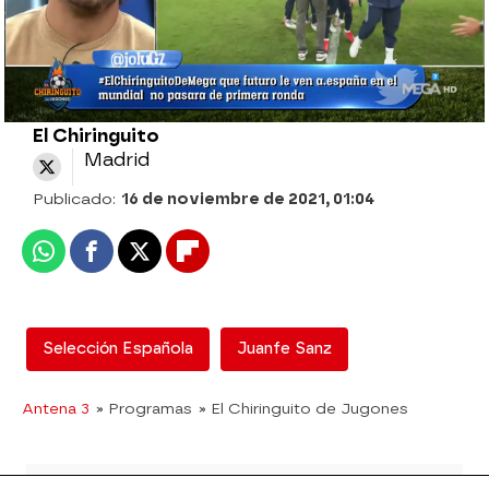
El Chiringuito
Madrid
Publicado:
16 de noviembre de 2021, 01:04
Whatsapp
Facebook
X
Flipboard
Selección Española
Juanfe Sanz
Antena 3
» Programas
» El Chiringuito de Jugones