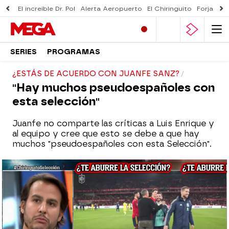
El increíble Dr. Pol
Alerta Aeropuerto
El Chiringuito
Forjado 
SERIES
PROGRAMAS
¿ESTÁS DE ACUERDO CON JUANFE SANZ?
"Hay muchos pseudoespañoles con
esta selección"
Juanfe no comparte las críticas a Luis Enrique y
al equipo y cree que esto se debe a que hay
muchos "pseudoespañoles con esta Selección".
El tertuliano ha afirmado que muchas de
las críticas que está recibiendo Luis
Enrique está motivada por rencores del
pasado y no por su labor como
seleccionador