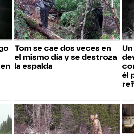
sgo
Tom se cae dos veces en
Un
el mismo día y se destroza
dev
 en
la espalda
co
él
ref