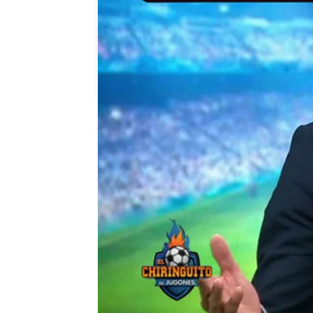
El Chiringuito
Madrid
Publicado:
30 de septiembre de 2019, 00
exclusiva
Zidane
Josep Pedre