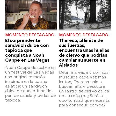
MOMENTO DESTACADO
MOMENTO DESTACADO
El sorprendente
Theresa, al límite de
sándwich dulce con
sus fuerzas,
tapioca que
encuentra unas huellas
conquista a Noah
de ciervo que podrían
Cappe en Las Vegas
cambiar su suerte en
Aislados
Noah Cappe descubre en
un festival de Las Vegas
Débil, mareada y con sus
una original creación
músculos cada vez más
inspirada en la cocina
lentos, Theresa sale a
asiática: un sándwich
buscar leña y descubre
dulce de queso fundido,
un rastro de ciervo cerca
pan de canela y perlas de
de su refugio. ¿Será la
tapioca.
oportunidad que necesita
para conseguir comida?