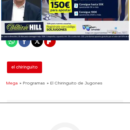
mega
Madrid
Publicado:
02 de mayo de 2018, 01:53
Whatsapp
Facebook
X
Flipboard
el chiringuito
Mega
» Programas
» El Chiringuito de Jugones