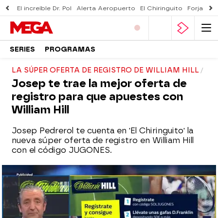
El increíble Dr. Pol
Alerta Aeropuerto
El Chiringuito
Forjado 
SERIES
PROGRAMAS
LA SÚPER OFERTA DE REGISTRO DE WILLIAM HILL
Josep te trae la mejor oferta de
registro para que apuestes con
William Hill
Josep Pedrerol te cuenta en 'El Chiringuito' la
nueva súper oferta de registro en William Hill
con el código JUGONES.