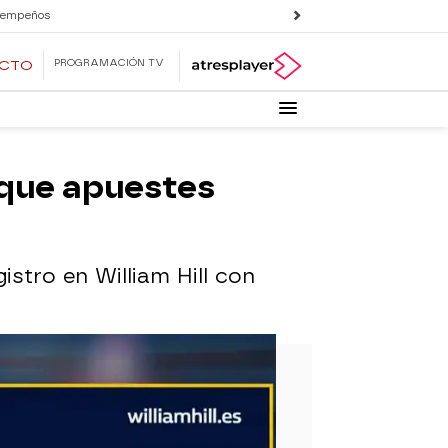
 empeños
PROGRAMACIÓN TV
ECTO
a que apuestes
istro en William Hill con