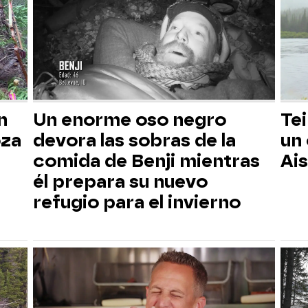
n
Un enorme oso negro
Tei
oza
devora las sobras de la
un
comida de Benji mientras
Ai
él prepara su nuevo
refugio para el invierno