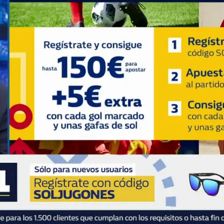
Whatsapp
Facebook
X
Flipboa