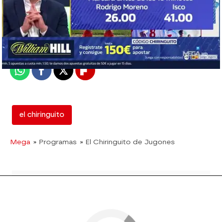
mega
Madrid
Publicado:
06 de septiembre de 2018, 02:09
Whatsapp
Facebook
X
Flipboard
el chiringuito
Mega
» Programas
» El Chiringuito de Jugones