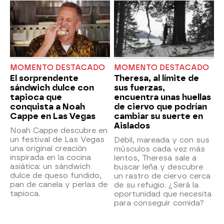
MOMENTO DESTACADO
MOMENTO DESTACADO
El sorprendente
Theresa, al límite de
sándwich dulce con
sus fuerzas,
tapioca que
encuentra unas huellas
conquista a Noah
de ciervo que podrían
Cappe en Las Vegas
cambiar su suerte en
Aislados
Noah Cappe descubre en
un festival de Las Vegas
Débil, mareada y con sus
una original creación
músculos cada vez más
inspirada en la cocina
lentos, Theresa sale a
asiática: un sándwich
buscar leña y descubre
dulce de queso fundido,
un rastro de ciervo cerca
pan de canela y perlas de
de su refugio. ¿Será la
tapioca.
oportunidad que necesita
para conseguir comida?