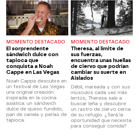
MOMENTO DESTACADO
MOMENTO DESTACADO
El sorprendente
Theresa, al límite de
sándwich dulce con
sus fuerzas,
tapioca que
encuentra unas huellas
conquista a Noah
de ciervo que podrían
Cappe en Las Vegas
cambiar su suerte en
Aislados
Noah Cappe descubre en
un festival de Las Vegas
Débil, mareada y con sus
una original creación
músculos cada vez más
inspirada en la cocina
lentos, Theresa sale a
asiática: un sándwich
buscar leña y descubre
dulce de queso fundido,
un rastro de ciervo cerca
pan de canela y perlas de
de su refugio. ¿Será la
tapioca.
oportunidad que necesita
para conseguir comida?