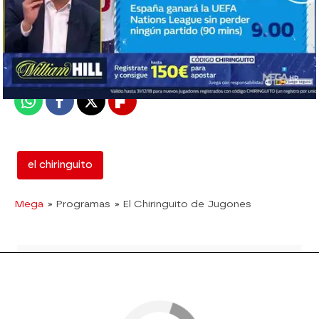
mega
Madrid
Publicado:
13 de septiembre de 2018, 02:21
Whatsapp
Facebook
X
Flipboard
el chiringuito
Mega
» Programas
» El Chiringuito de Jugones