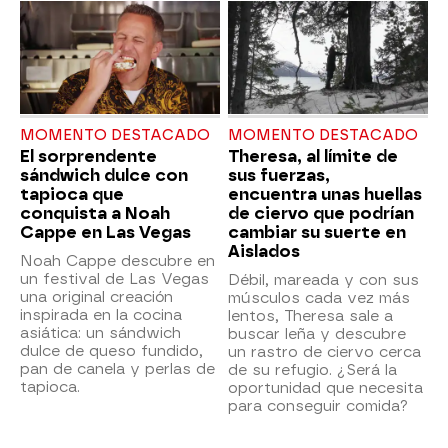
MOMENTO DESTACADO
MOMENTO DESTACADO
El sorprendente
Theresa, al límite de
sándwich dulce con
sus fuerzas,
tapioca que
encuentra unas huellas
conquista a Noah
de ciervo que podrían
Cappe en Las Vegas
cambiar su suerte en
Aislados
Noah Cappe descubre en
un festival de Las Vegas
Débil, mareada y con sus
una original creación
músculos cada vez más
inspirada en la cocina
lentos, Theresa sale a
asiática: un sándwich
buscar leña y descubre
dulce de queso fundido,
un rastro de ciervo cerca
pan de canela y perlas de
de su refugio. ¿Será la
tapioca.
oportunidad que necesita
para conseguir comida?