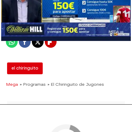
mega
Madrid
Publicado:
18 de septiembre de 2018, 01:57
Whatsapp
Facebook
X
Flipboard
el chiringuito
Mega
» Programas
» El Chiringuito de Jugones