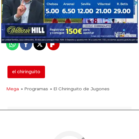
mega
Madrid
Publicado:
30 de noviembre de 2018, 02:03
Whatsapp
Facebook
X
Flipboard
el chiringuito
Mega
» Programas
» El Chiringuito de Jugones