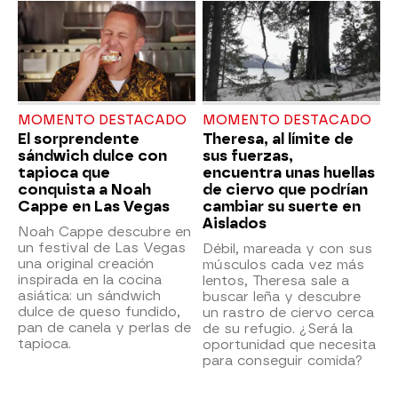
MOMENTO DESTACADO
MOMENTO DESTACADO
El sorprendente
Theresa, al límite de
sándwich dulce con
sus fuerzas,
tapioca que
encuentra unas huellas
conquista a Noah
de ciervo que podrían
Cappe en Las Vegas
cambiar su suerte en
Aislados
Noah Cappe descubre en
un festival de Las Vegas
Débil, mareada y con sus
una original creación
músculos cada vez más
inspirada en la cocina
lentos, Theresa sale a
asiática: un sándwich
buscar leña y descubre
dulce de queso fundido,
un rastro de ciervo cerca
pan de canela y perlas de
de su refugio. ¿Será la
tapioca.
oportunidad que necesita
para conseguir comida?