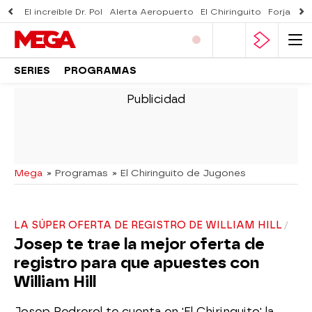
El increíble Dr. Pol
Alerta Aeropuerto
El Chiringuito
Forjado 
SERIES
PROGRAMAS
-
Mega
» Programas
» El Chiringuito de Jugones
LA SÚPER OFERTA DE REGISTRO DE WILLIAM HILL
Josep te trae la mejor oferta de
registro para que apuestes con
William Hill
Josep Pedrerol te cuenta en 'El Chiringuito' la