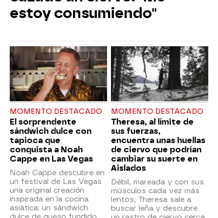
estoy consumiendo"
MOMENTO DESTACADO
MOMENTO DESTACADO
El sorprendente
Theresa, al límite de
sándwich dulce con
sus fuerzas,
tapioca que
encuentra unas huellas
conquista a Noah
de ciervo que podrían
Cappe en Las Vegas
cambiar su suerte en
Aislados
Noah Cappe descubre en
un festival de Las Vegas
Débil, mareada y con sus
una original creación
músculos cada vez más
inspirada en la cocina
lentos, Theresa sale a
asiática: un sándwich
buscar leña y descubre
dulce de queso fundido,
un rastro de ciervo cerca