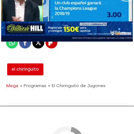
mega
Madrid
Publicado:
18 de enero de 2019, 02:17
Whatsapp
Facebook
X
Flipboard
el chiringuito
Mega
» Programas
» El Chiringuito de Jugones