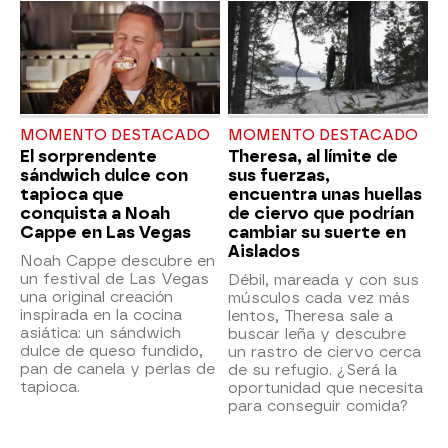
MOMENTO DESTACADO
MOMENTO DESTACADO
El sorprendente
Theresa, al límite de
sándwich dulce con
sus fuerzas,
tapioca que
encuentra unas huellas
conquista a Noah
de ciervo que podrían
Cappe en Las Vegas
cambiar su suerte en
Aislados
Noah Cappe descubre en
un festival de Las Vegas
Débil, mareada y con sus
una original creación
músculos cada vez más
inspirada en la cocina
lentos, Theresa sale a
asiática: un sándwich
buscar leña y descubre
dulce de queso fundido,
un rastro de ciervo cerca
pan de canela y perlas de
de su refugio. ¿Será la
tapioca.
oportunidad que necesita
para conseguir comida?