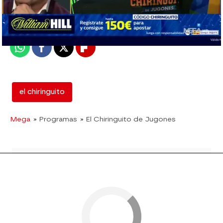
Madrid
Publicado:
28 de enero de 2019, 02:20
Whatsapp
Facebook
X
Flipboard
el chiringuito
Mega
» Programas
» El Chiringuito de Jugones