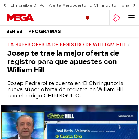
El increíble Dr. Pol
Alerta Aeropuerto
El Chiringuito
Forjado 
SERIES
PROGRAMAS
LA SÚPER OFERTA DE REGISTRO DE WILLIAM HILL
Josep te trae la mejor oferta de
registro para que apuestes con
William Hill
Josep Pedrerol te cuenta en 'El Chiringuito' la
nueva súper oferta de registro en William Hill
con el código CHIRINGUITO.