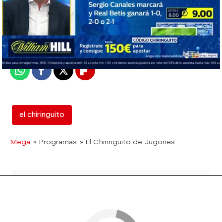
mega
Madrid
Publicado:
07 de febrero de 2019, 02:24
Whatsapp
Facebook
X
Flipboard
el chiringuito
Mega
» Programas
» El Chiringuito de Jugones