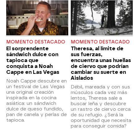
MOMENTO DESTACADO
MOMENTO DESTACADO
El sorprendente
Theresa, al límite de
sándwich dulce con
sus fuerzas,
tapioca que
encuentra unas huellas
conquista a Noah
de ciervo que podrían
Cappe en Las Vegas
cambiar su suerte en
Aislados
Noah Cappe descubre en
un festival de Las Vegas
Débil, mareada y con sus
una original creación
músculos cada vez más
inspirada en la cocina
lentos, Theresa sale a
asiática: un sándwich
buscar leña y descubre
dulce de queso fundido,
un rastro de ciervo cerca
pan de canela y perlas de
de su refugio. ¿Será la
tapioca.
oportunidad que necesita
para conseguir comida?