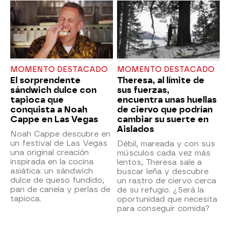
MOMENTO DESTACADO
MOMENTO DESTACADO
El sorprendente
Theresa, al límite de
sándwich dulce con
sus fuerzas,
tapioca que
encuentra unas huellas
conquista a Noah
de ciervo que podrían
Cappe en Las Vegas
cambiar su suerte en
Aislados
Noah Cappe descubre en
un festival de Las Vegas
Débil, mareada y con sus
una original creación
músculos cada vez más
inspirada en la cocina
lentos, Theresa sale a
asiática: un sándwich
buscar leña y descubre
dulce de queso fundido,
un rastro de ciervo cerca
pan de canela y perlas de
de su refugio. ¿Será la
tapioca.
oportunidad que necesita
para conseguir comida?