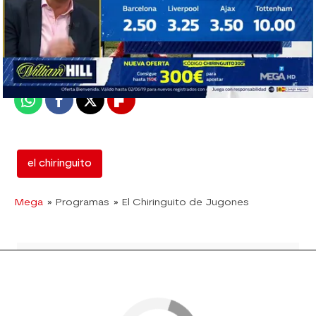
El Chiringuito
Madrid
Publicado:
01 de mayo de 2019, 01:46
Whatsapp
Facebook
X
Flipboard
el chiringuito
Mega
» Programas
» El Chiringuito de Jugones