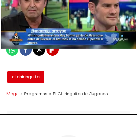
mega
Madrid
Publicado:
03 de septiembre de 2018, 02:26
Whatsapp
Facebook
X
Flipboard
el chiringuito
Mega
» Programas
» El Chiringuito de Jugones