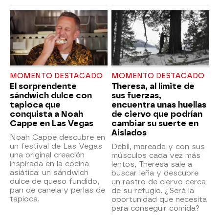
MOMENTO DESTACADO
MOMENTO DESTACADO
El sorprendente
Theresa, al límite de
sándwich dulce con
sus fuerzas,
tapioca que
encuentra unas huellas
conquista a Noah
de ciervo que podrían
Cappe en Las Vegas
cambiar su suerte en
Aislados
Noah Cappe descubre en
un festival de Las Vegas
Débil, mareada y con sus
una original creación
músculos cada vez más
inspirada en la cocina
lentos, Theresa sale a
asiática: un sándwich
buscar leña y descubre
dulce de queso fundido,
un rastro de ciervo cerca
pan de canela y perlas de
de su refugio. ¿Será la
tapioca.
oportunidad que necesita
para conseguir comida?