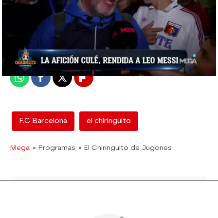
mega
Madrid
Publicado:
11 de septiembre de 2017, 02:18
Whatsapp
Facebook
X
Flipboard
F.C Barcelona
el chiringuito
Mega
» Programas
» El Chiringuito de Jugones