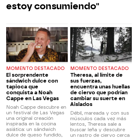
estoy consumiendo"
MOMENTO DESTACADO
MOMENTO DESTACADO
El sorprendente
Theresa, al límite de
sándwich dulce con
sus fuerzas,
tapioca que
encuentra unas huellas
conquista a Noah
de ciervo que podrían
Cappe en Las Vegas
cambiar su suerte en
Aislados
Noah Cappe descubre en
un festival de Las Vegas
Débil, mareada y con sus
una original creación
músculos cada vez más
inspirada en la cocina
lentos, Theresa sale a
asiática: un sándwich
buscar leña y descubre
dulce de queso fundido,
un rastro de ciervo cerca