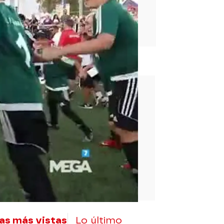
rd
as más vistas
Lo último