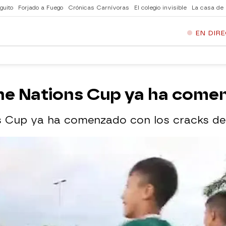
guito
Forjado a Fuego
Crónicas Carnívoras
El colegio invisible
La casa de
EN DIR
none Nations Cup ya ha com
ns Cup ya ha comenzado con los cracks del