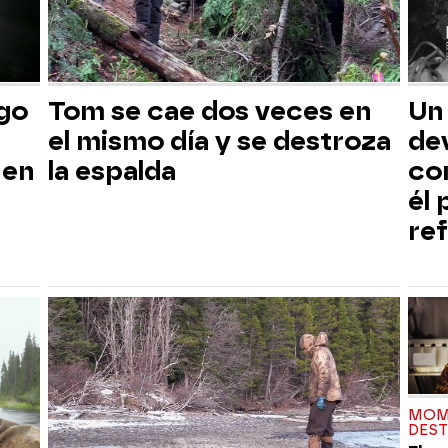
sgo
Tom se cae dos veces en
Un
el mismo día y se destroza
dev
 en
la espalda
co
él
ref
MOM
DES