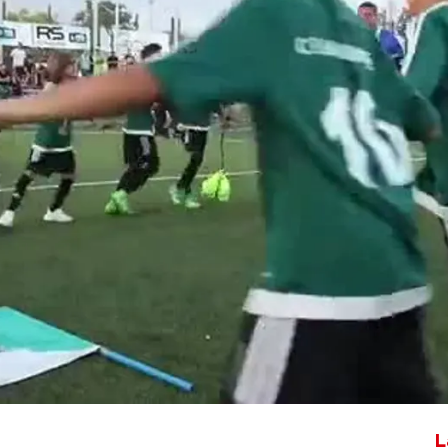
Whatsapp
Facebook
X
Flipboa
L