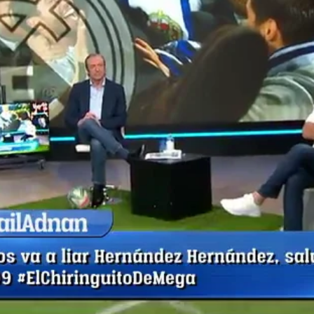
Whatsapp
Facebook
X
Flipboa
Josep Pedrerol
Real Madrid
El Chiringuito de J