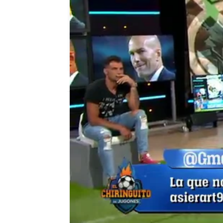
El Chiringuito
Madrid
Publicado:
15 de julio de 2020, 00:48
la liga
Tomás Roncero
Zidane