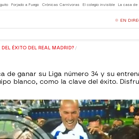
guito
Forjado a Fuego
Crónicas Carnívoras
El colegio invisible
La casa de
EN DIR
 DEL ÉXITO DEL REAL MADRID?
a de ganar su Liga número 34 y su entren
ipo blanco, como la clave del éxito. Disfr