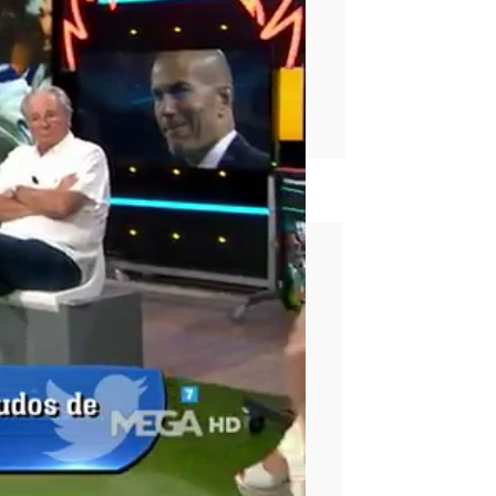
rd
ugones
Edu Aguirre