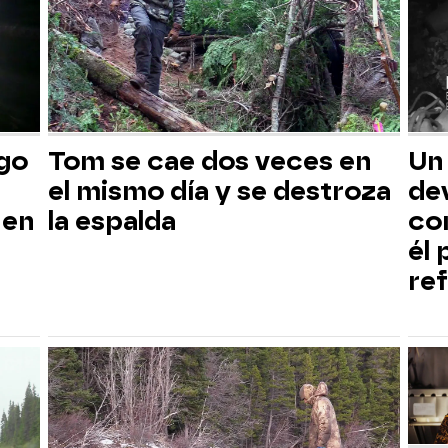
sgo
Tom se cae dos veces en
Un
el mismo día y se destroza
dev
 en
la espalda
co
él
ref