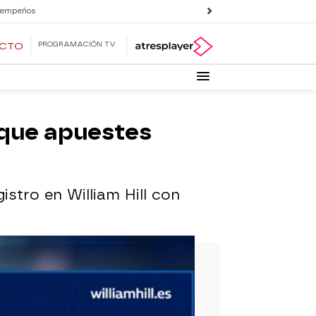
 empeños
PROGRAMACIÓN TV
ECTO
a que apuestes
istro en William Hill con