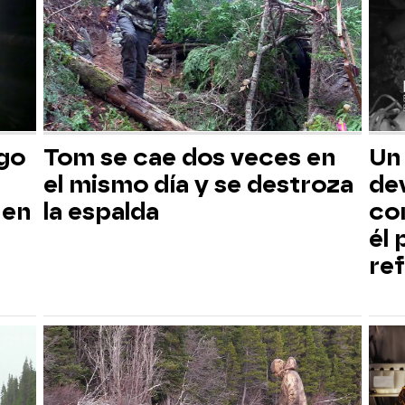
sgo
Tom se cae dos veces en
Un
el mismo día y se destroza
dev
 en
la espalda
co
él
ref