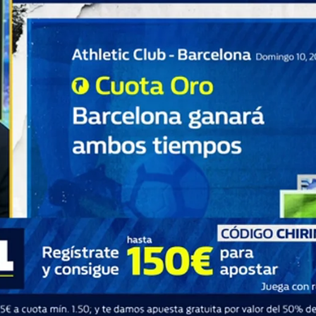
Whatsapp
Facebook
X
Flipboa