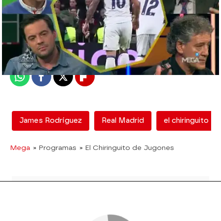
mega
Madrid
Publicado:
08 de junio de 2018, 17:22
Whatsapp
Facebook
X
Flipboard
James Rodríguez
Real Madrid
el chiringuito
Mega
» Programas
» El Chiringuito de Jugones