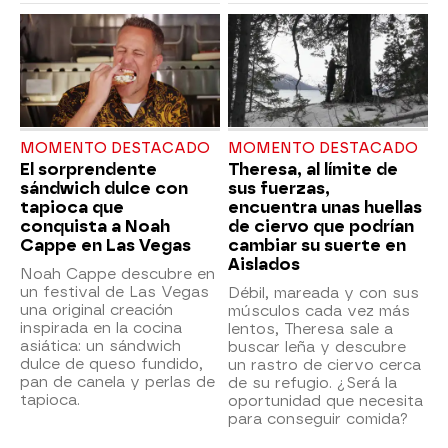
MOMENTO DESTACADO
MOMENTO DESTACADO
El sorprendente
Theresa, al límite de
sándwich dulce con
sus fuerzas,
tapioca que
encuentra unas huellas
conquista a Noah
de ciervo que podrían
Cappe en Las Vegas
cambiar su suerte en
Aislados
Noah Cappe descubre en
un festival de Las Vegas
Débil, mareada y con sus
una original creación
músculos cada vez más
inspirada en la cocina
lentos, Theresa sale a
asiática: un sándwich
buscar leña y descubre
dulce de queso fundido,
un rastro de ciervo cerca
pan de canela y perlas de
de su refugio. ¿Será la
tapioca.
oportunidad que necesita
para conseguir comida?