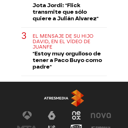
Jota Jordi: "Flick
transmite que sólo
quiere a Julián Alvarez"
EL MENSAJE DE SU HIJO
DAVID, EN EL VÍDEO DE
JUANFE
"Estoy muy orgulloso de
tener a Paco Buyo como
padre"