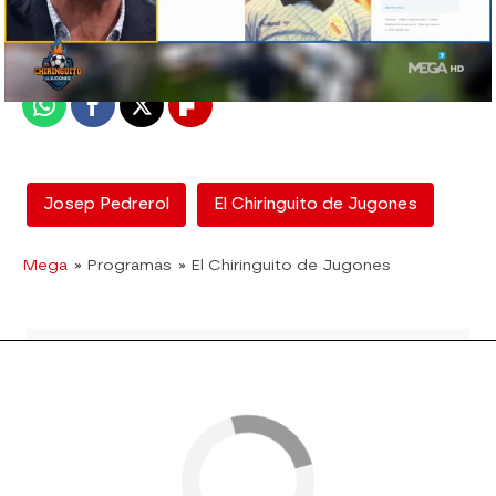
Madrid
Publicado:
11 de febrero de 2020, 01:58
Whatsapp
Facebook
X
Flipboard
Josep Pedrerol
El Chiringuito de Jugones
Mega
» Programas
» El Chiringuito de Jugones