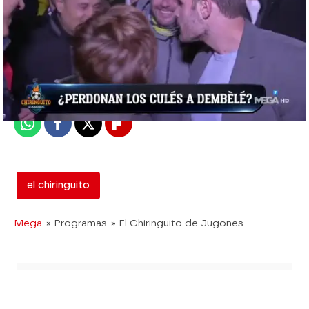
mega
Madrid
Publicado:
12 de diciembre de 2018, 02:25
Whatsapp
Facebook
X
Flipboard
el chiringuito
Mega
» Programas
» El Chiringuito de Jugones