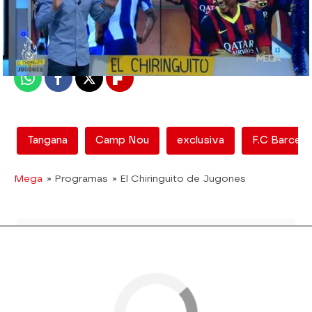
mega
Madrid
Publicado:
16 de febrero de 2018, 14:43
Whatsapp
Facebook
X
Flipboard
Tangana
Camp Nou
exclusiva
F.C Barcelo
Mega
» Programas
» El Chiringuito de Jugones