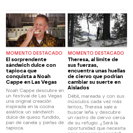
MOMENTO DESTACADO
MOMENTO DESTACADO
El sorprendente
Theresa, al límite de
sándwich dulce con
sus fuerzas,
tapioca que
encuentra unas huellas
conquista a Noah
de ciervo que podrían
Cappe en Las Vegas
cambiar su suerte en
Aislados
Noah Cappe descubre en
un festival de Las Vegas
Débil, mareada y con sus
una original creación
músculos cada vez más
inspirada en la cocina
lentos, Theresa sale a
asiática: un sándwich
buscar leña y descubre
dulce de queso fundido,
un rastro de ciervo cerca
pan de canela y perlas de
de su refugio. ¿Será la
tapioca.
oportunidad que necesita