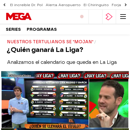
El increíble Dr. Pol
Alerta Aeropuerto
El Chiringuito
Forjado 
SERIES
PROGRAMAS
NUESTROS TERTULIANOS SE "MOJAN"
¿Quién ganará La Liga?
Analizamos el calendario que queda en La Liga
El Chiringuito
Madrid