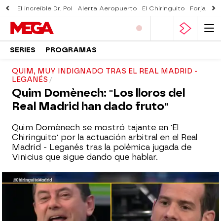
El increíble Dr. Pol
Alerta Aeropuerto
El Chiringuito
Forjado 
SERIES
PROGRAMAS
QUIM, MUY INDIGNADO TRAS EL REAL MADRID -
LEGANÉS
Quim Domènech: "Los lloros del
Real Madrid han dado fruto"
Quim Domènech se mostró tajante en 'El
Chiringuito' por la actuación arbitral en el Real
Madrid - Leganés tras la polémica jugada de
Vinicius que sigue dando que hablar.