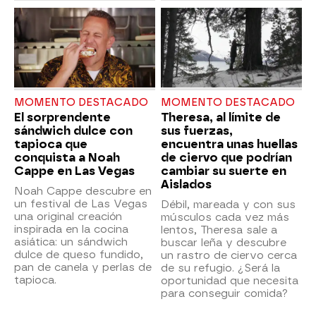
MOMENTO DESTACADO
MOMENTO DESTACADO
El sorprendente
Theresa, al límite de
sándwich dulce con
sus fuerzas,
tapioca que
encuentra unas huellas
conquista a Noah
de ciervo que podrían
Cappe en Las Vegas
cambiar su suerte en
Aislados
Noah Cappe descubre en
un festival de Las Vegas
Débil, mareada y con sus
una original creación
músculos cada vez más
inspirada en la cocina
lentos, Theresa sale a
asiática: un sándwich
buscar leña y descubre
dulce de queso fundido,
un rastro de ciervo cerca
pan de canela y perlas de
de su refugio. ¿Será la
tapioca.
oportunidad que necesita
para conseguir comida?