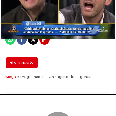
mega
Madrid
Publicado:
10 de enero de 2019, 03:00
Whatsapp
Facebook
X
Flipboard
el chiringuito
Mega
» Programas
» El Chiringuito de Jugones