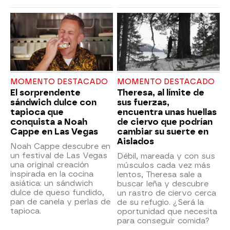
MOMENTO DESTACADO
MOMENTO DESTACADO
El sorprendente
Theresa, al límite de
sándwich dulce con
sus fuerzas,
tapioca que
encuentra unas huellas
conquista a Noah
de ciervo que podrían
Cappe en Las Vegas
cambiar su suerte en
Aislados
Noah Cappe descubre en
un festival de Las Vegas
Débil, mareada y con sus
una original creación
músculos cada vez más
inspirada en la cocina
lentos, Theresa sale a
asiática: un sándwich
buscar leña y descubre
dulce de queso fundido,
un rastro de ciervo cerca
pan de canela y perlas de
de su refugio. ¿Será la
tapioca.
oportunidad que necesita
para conseguir comida?