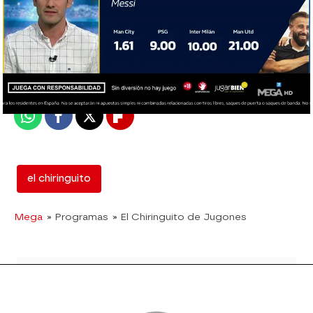
El Chiringuito
Madrid
Publicado:
01 de septiembre de 2020, 03:18
Whatsapp
Facebook
X
Flipboard
el chiringuito
Mega
» Programas
» El Chiringuito de Jugones