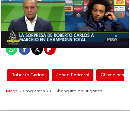
mega
Madrid
Publicado:
12 de febrero de 2018, 13:00
Whatsapp
Facebook
X
Flipboard
Roberto Carlos
Josep Pedrerol
Champions To
Mega
» Programas
» El Chiringuito de Jugones