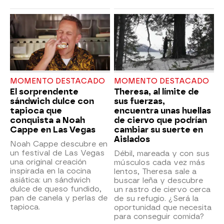
MOMENTO DESTACADO
MOMENTO DESTACADO
El sorprendente
Theresa, al límite de
sándwich dulce con
sus fuerzas,
tapioca que
encuentra unas huellas
conquista a Noah
de ciervo que podrían
Cappe en Las Vegas
cambiar su suerte en
Aislados
Noah Cappe descubre en
un festival de Las Vegas
Débil, mareada y con sus
una original creación
músculos cada vez más
inspirada en la cocina
lentos, Theresa sale a
asiática: un sándwich
buscar leña y descubre
dulce de queso fundido,
un rastro de ciervo cerca
pan de canela y perlas de
de su refugio. ¿Será la
tapioca.
oportunidad que necesita
para conseguir comida?