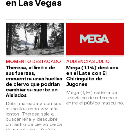
en Las Vegas
MOMENTO DESTACADO
AUDIENCIAS JULIO
Theresa, al límite de
Mega (1,1%) destaca
sus fuerzas,
en el Late con El
encuentra unas huellas
Chiringuito de
de ciervo que podrían
Jugones
cambiar su suerte en
Mega (1,1%) cadena de
Aislados
televisión de referencia
entre el público masculino.
Débil, mareada y con sus
músculos cada vez más
lentos, Theresa sale a
buscar leña y descubre
un rastro de ciervo cerca
de su refugio. ¿Será la