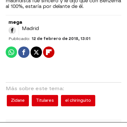
madridista fue sincero y le dijo que con Benzema
al 100%, estaría por delante de él.
mega
Madrid
Publicado:
12 de febrero de 2018, 13:01
Whatsapp
Facebook
X
Flipboard
Más sobre este tema:
Zidane
Titulares
el chiringuito