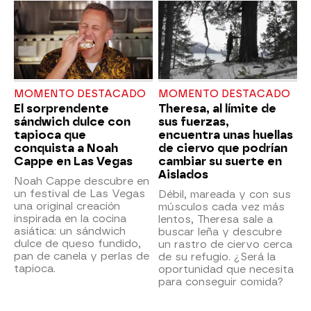
MOMENTO DESTACADO
MOMENTO DESTACADO
El sorprendente
Theresa, al límite de
sándwich dulce con
sus fuerzas,
tapioca que
encuentra unas huellas
conquista a Noah
de ciervo que podrían
Cappe en Las Vegas
cambiar su suerte en
Aislados
Noah Cappe descubre en
un festival de Las Vegas
Débil, mareada y con sus
una original creación
músculos cada vez más
inspirada en la cocina
lentos, Theresa sale a
asiática: un sándwich
buscar leña y descubre
dulce de queso fundido,
un rastro de ciervo cerca
pan de canela y perlas de
de su refugio. ¿Será la
tapioca.
oportunidad que necesita
para conseguir comida?