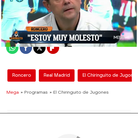
El Chiringuito
Madrid
Publicado:
15 de enero de 2021, 01:52
Whatsapp
Facebook
X
Flipboard
Roncero
Real Madrid
El Chiringuito de Jugone
Mega
» Programas
» El Chiringuito de Jugones