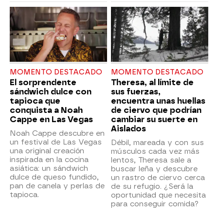
MOMENTO DESTACADO
MOMENTO DESTACADO
El sorprendente
Theresa, al límite de
sándwich dulce con
sus fuerzas,
tapioca que
encuentra unas huellas
conquista a Noah
de ciervo que podrían
Cappe en Las Vegas
cambiar su suerte en
Aislados
Noah Cappe descubre en
un festival de Las Vegas
Débil, mareada y con sus
una original creación
músculos cada vez más
inspirada en la cocina
lentos, Theresa sale a
asiática: un sándwich
buscar leña y descubre
dulce de queso fundido,
un rastro de ciervo cerca
pan de canela y perlas de
de su refugio. ¿Será la
tapioca.
oportunidad que necesita
para conseguir comida?