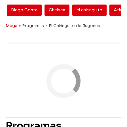
Diego Costa
Chelsea
el chiringuito
Atléti
Mega
» Programas
» El Chiringuito de Jugones
Programas