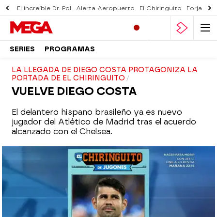
El increíble Dr. Pol
Alerta Aeropuerto
El Chiringuito
Forjado 
SERIES
PROGRAMAS
LA LLEGADA DE DIEGO COSTA PROTAGONIZA LA
PORTADA DE EL CHIRINGUITO
VUELVE DIEGO COSTA
El delantero hispano brasileño ya es nuevo
jugador del Atlético de Madrid tras el acuerdo
alcanzado con el Chelsea.