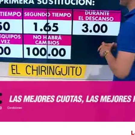
Whatsapp
Facebook
X
Flipboa
L