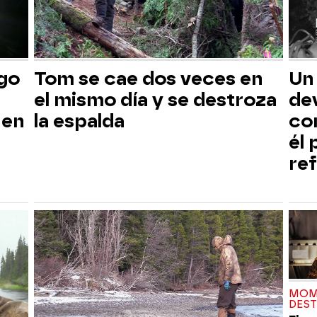
sgo
Tom se cae dos veces en
Un
el mismo día y se destroza
dev
 en
la espalda
co
él
ref
MOM
DES