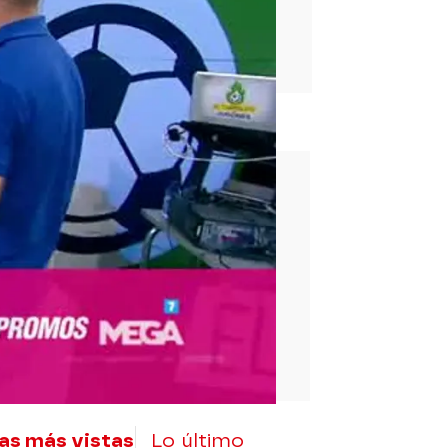
rd
as más vistas
Lo último