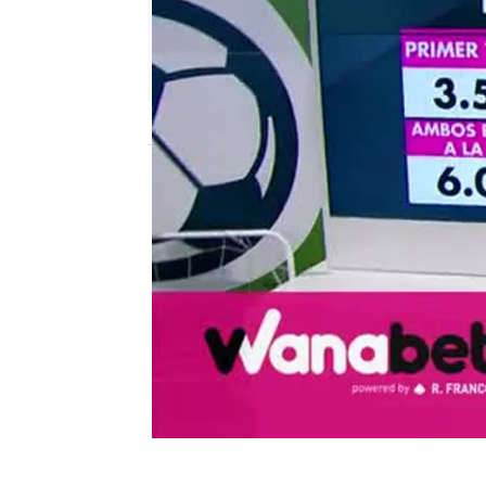
mega
Madrid
Publicado:
08 de junio de 2018, 18:31
el chiringuito
wanabet