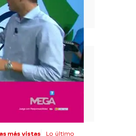
rd
as más vistas
Lo último