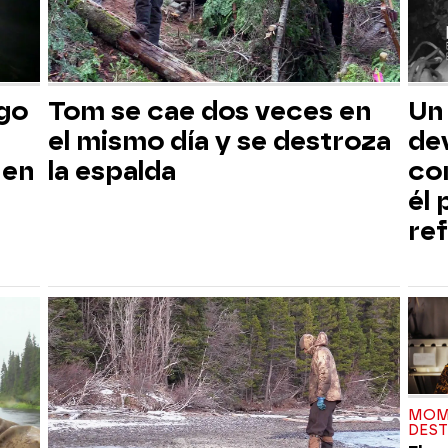
sgo
Tom se cae dos veces en
Un
el mismo día y se destroza
dev
 en
la espalda
co
él
ref
MOM
DES