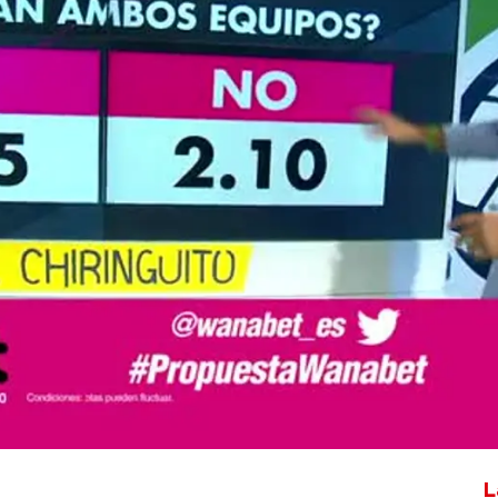
Whatsapp
Facebook
X
Flipboa
L