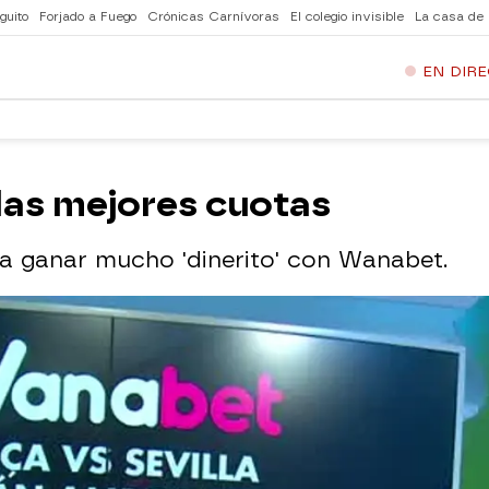
guito
Forjado a Fuego
Crónicas Carnívoras
El colegio invisible
La casa de
EN DIR
las mejores cuotas
ra ganar mucho 'dinerito' con Wanabet.