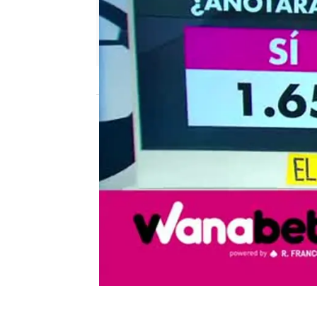
mega
Madrid
Publicado:
08 de junio de 2018, 18:10
el chiringuito
wanabet